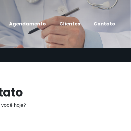
Agendamento
Clientes
Contato
tato
r você hoje?