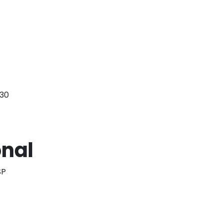
:30
nal
SP