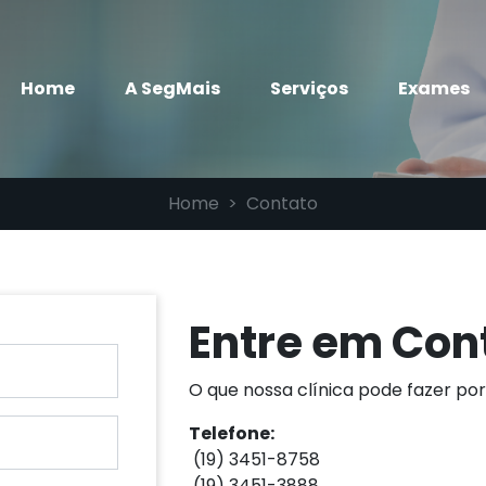
(current)
Home
A SegMais
Serviços
Exames
Home
Contato
Entre em Con
O que nossa clínica pode fazer po
Telefone:
(19) 3451-8758
(19) 3451-3888